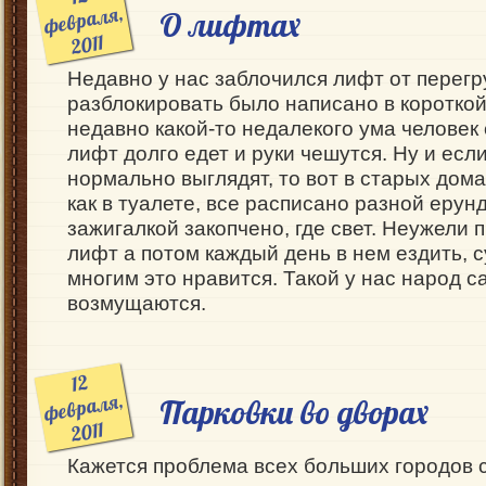
февраля,
О лифтах
2011
Недавно у нас заблочился лифт от перегру
разблокировать было написано в короткой
недавно какой-то недалекого ума человек
лифт долго едет и руки чешутся. Ну и ес
нормально выглядят, то вот в старых дома
как в туалете, все расписано разной ерун
зажигалкой закопчено, где свет. Неужели 
лифт а потом каждый день в нем ездить, с
многим это нравится. Такой у нас народ с
возмущаются.
12
февраля,
Парковки во дворах
2011
Кажется проблема всех больших городов с