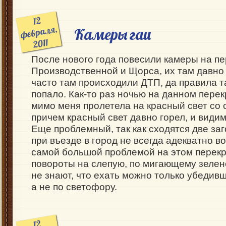
12
февраля,
Камеры гаи
2011
После нового года повесили камеры на пе
Производственной и Щорса, их там давно 
часто там происходили ДТП, да правила т
попало. Как-то раз ночью на данном перек
мимо меня пролетела на красный свет со 
причем красный свет давно горел, и види
Еще проблемный, так как сходятся две за
при въезде в город не всегда адекватно в
самой большой проблемой на этом перекр
повороты на слепую, по мигающему зелен
не знают, что ехать можно только убедив
а не по светофору.
12