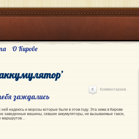
та
О Кирове
 ‘аккумулятор’
0
Комментариев
тебя заждались
с ней надеюсь и морозы которые были в этом году. Эта зима в Кирове
не заведенные машины, севшие аккумуляторы, не вызываемые такси,
ие маршрутов…