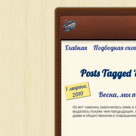
Главная
Подводная охо
Posts Tagged
1
мар
та,
2010
Весна, мы 
Ну вот наконец закончилась зима а 
выдалась похуже чем предыдущие, 
давки в общественном и сокращен