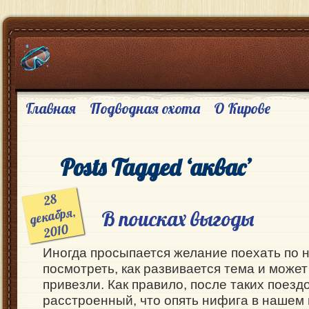
Главная
Подводная охота
О Кирове
Posts Tagged ‘аквас’
28
декабря,
В поисках выгоды
2010
Иногда просыпается желание поехать по 
посмотреть, как развивается тема и может
привезли. Как правило, после таких поез
расстроенный, что опять нифига в нашем г