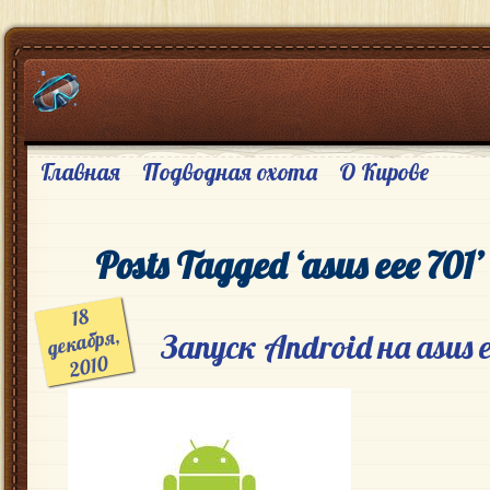
Главная
Подводная охота
О Кирове
Posts Tagged ‘asus eee 701’
18
декабря,
Запуск Android на asus e
2010