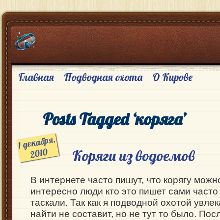
Главная
Подводная охота
О Кирове
Posts Tagged ‘коряга’
1 декабря,
2010
Коряги из водоемов
В интернете часто пишут, что корягу можно
интересно люди кто это пишет сами часто 
таскали. Так как я подводной охотой увле
найти не составит, но не тут то было. По