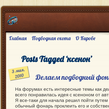
Главная
Подводная охота
О Кирове
Posts Tagged ‘ксенон’
3
мая,
2010
Делаем подводный фон
На форумах есть интересные темы как д
всего понравилась идея с ксеноном от ав
Я все-таки для начала решил пойти путем 
обычный фонарь проклеить его и собствен