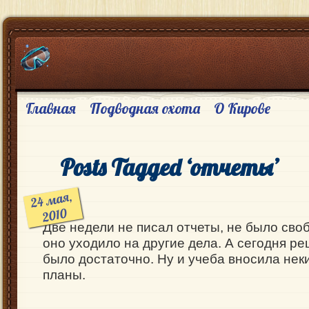
Главная
Подводная охота
О Кирове
Posts Tagged ‘отчеты’
24
мая,
2010
Две недели не писал отчеты, не было сво
оно уходило на другие дела. А сегодня р
было достаточно. Ну и учеба вносила нек
планы.