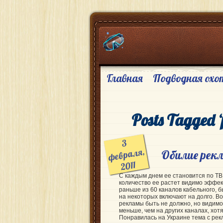
Главная
Подводная охо
Posts Tagged 
3
февраля,
Обилие рек
2011
С каждым днем ее становится по ТВ
количество ее растет видимо эффект
раньше из 60 каналов кабельного, б
на некоторых включают на долго. Во
рекламы быть не должно, но видимо 
меньше, чем на других каналах, хо
Понравилась на Украине тема с рек