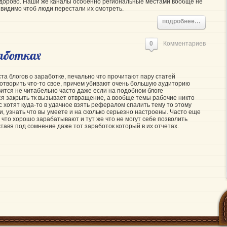
 здорово. Наши же каналы особенно региональные местами вообще не
 видимо чтоб люди перестали их смотреть.
подробнее…
0
Комментариев
работках
та блогов о заработке, печально что прочитают пару статей
отворить что-то свое, причем убивают очень большую аудиторию
вится не читабельно часто даже если на подобном блоге
ся закрыть тк вызывает отвращение, а вообще темы рабочие никто
ас хотят куда-то в удачное взять рефералом спалить тему то этому
, узнать что вы умеете и на сколько серьезно настроены. Часто еще
 что хорошо зарабатывают и тут же что не могут себе позволить
тавя под сомнение даже тот заработок который в их отчетах.