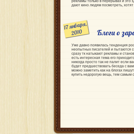
рекламы только в перерывах и это
дают кино людям посмотреть, хотят
17 января,
2010
Блоги о за
Уже давно появилась тенденция рос
неопытных писателей и пытаются с
сразу тк натыкают рекламы и стано
есть интересная тема его приходит
никогда просто так не палит если в
будет предшествовать беседа с вами
можно заметить как на блогах пишут
купить недорогую вещь, тем самым с