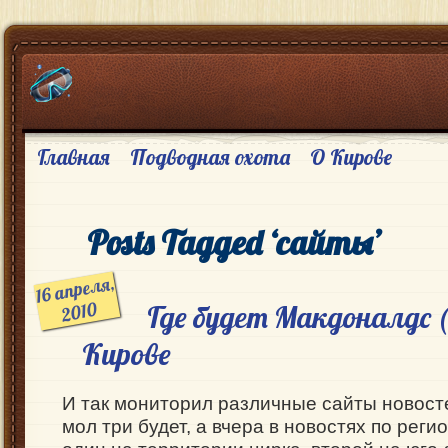
Главная
Подводная охота
О Кирове
Posts Tagged ‘сайты’
16 апреля,
2010
Где будет Макдоналдс 
Кирове
И так мониторил различные сайты новост
мол три будет, а вчера в новостях по реги