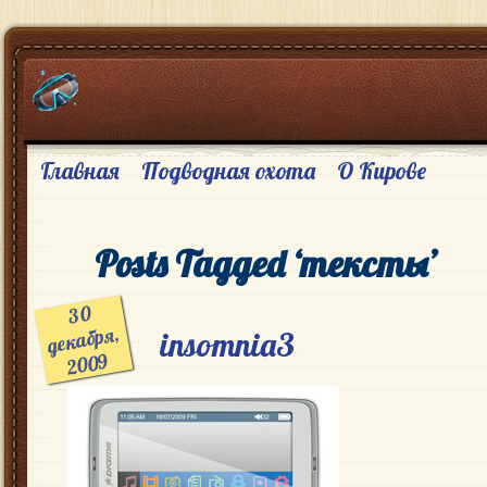
Главная
Подводная охота
О Кирове
Posts Tagged ‘тексты’
30
декабря,
insomnia3
2009