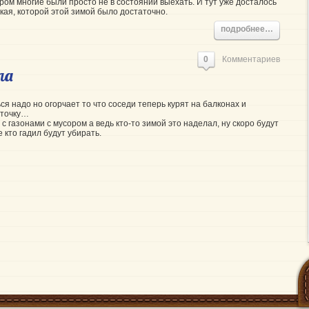
ором многие были просто не в состоянии выехать. И тут уже досталось
акая, которой этой зимой было достаточно.
подробнее…
0
Комментариев
ла
ся надо но огорчает то что соседи теперь курят на балконах и
рточку…
с газонами с мусором а ведь кто-то зимой это наделал, ну скоро будут
 кто гадил будут убирать.