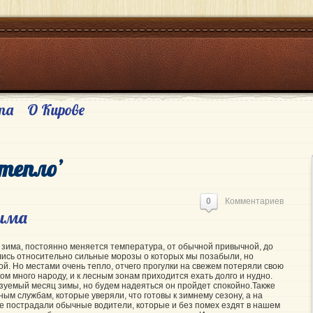
та
О Кирове
‘тепло’
0
Комментариев
зима
т зима, постоянно меняется температура, от обычной привычной, до
лись относительно сильные морозы о которых мы позабыли, но
й. Но местами очень тепло, отчего прогулки на свежем потеряли свою
ком много народу, и к лесным зонам приходится ехать долго и нудно.
зуемый месяц зимы, но будем надеяться он пройдет спокойно.Также
ым службам, которые уверяли, что готовы к зимнему сезону, а на
оге пострадали обычные водители, которые и без помех ездят в нашем