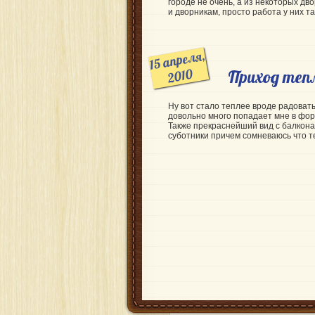
городе не очень, а из некоторых дв
и дворникам, просто работа у них т
15 апреля,
2010
Приход теп
Ну вот стало теплее вроде радовать
довольно много попадает мне в фо
Также прекраснейший вид с балкона 
суботники причем сомневаюсь что те