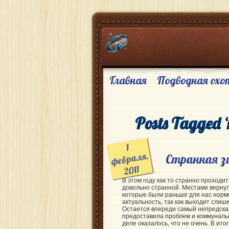
Главная
Подводная охо
Posts Tagged 
1
февраля,
Странная 
2011
В этом году как то странно проходи
довольно странной. Местами верну
которые были раньше для нас нормо
актуальность, так как выходит слиш
Остается впереди самый непредска
предоставила проблем и коммунальн
деле оказалось, что не очень. В ит