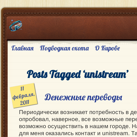
Главная
Подводная охота
О Кирове
Posts Tagged ‘unistream’
11
февраля,
Денежные переводы
2011
Периодически возникает потребность в д
опробовал, наверное, все возможные пер
возможно осуществить в нашем городе. 
для меня оказались контакт и unistream. 