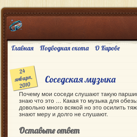
Главная
Подводная охота
О Кирове
24
января,
Соседская музыка
2010
Почему мои соседи слушают такую паршив
знаю что это … Какая то музыка для обезь
довольно много всякой но это осилить тяж
знают меру и долго не слушают.
Оставьте ответ