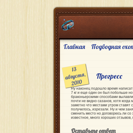
Главная
Подводная охо
13
авгус
та,
Прогресс
2010
Ну наконец подошло время написать
7 кг и еще один он был побольше но
браконьерскими способами вылавлив
почти не видно сазанов, хотя когд
заметно что местами утром ставят 
получилось, изрезали. Ну и
чем зан
сменить место но договорюсь ли со
известное, много хороших отзывов, 
Оставьте ответ