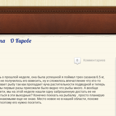
та
О Кирове
0
Комментариев
 о прошлой неделе, она была успешной я поймал трех сазанов 6.5 кг,
 не получилось его взвесить, ну и сложилось впечатление что кто-то
ает рыбу так как пропадает куча растительности подводной и теперь
а мы первые разы приезжали было видно что рыбы много.
А вообще
сети, мы на этой неделе нашли одну заброшенную достать ее не
яться
в эти выходные? Конечно поехать на рыбалку , просто планирую
 знакомыми еще не знаю. Место новое но в нашей области, похоже
поэтому его нужно посетить.