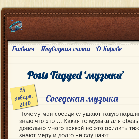
Главная
Подводная охота
О Кирове
Posts Tagged ‘музыка’
24
января,
Соседская музыка
2010
Почему мои соседи слушают такую паршив
знаю что это … Какая то музыка для обезь
довольно много всякой но это осилить тяж
знают меру и долго не слушают.