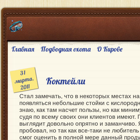
Главная
Подводная охота
О Кирове
31
мар
та,
Коктейли
2011
Стал замечать, что в некоторых местах н
появляться небольшие стойки с кислород
знаю, как там насчет пользы, но как мини
судя по всему своих они клиентов имеют. 
выглядит довольно опрятно и заманчиво. 
пробовал, но так как все-таки не любител
смог оценить в полной мере данный продук