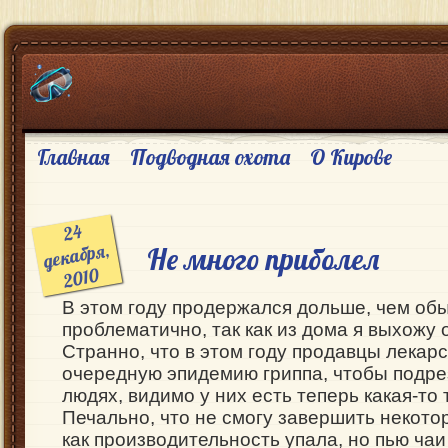
Главная
Подводная охота
О Кирове
24
декабря,
Не много приболел
2010
В этом году продержался дольше, чем обы
проблематично, так как из дома я выхожу 
Странно, что в этом году продавцы лекар
очередную эпидемию гриппа, чтобы подре
людях, видимо у них есть теперь какая-то
Печально, что не смогу завершить некотор
как производительность упала, но пью чаи