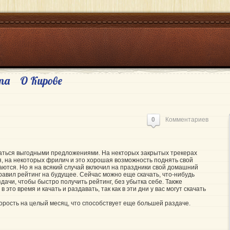
та
О Кирове
0
Комментариев
аться выгодными предложениями. На некторых закрытых трекерах
, на некоторых фрилич и это хорошая возможность поднять свой
даются. Но я на всякий случай включил на праздники свой домашний
равил рейтинг на будущее. Сейчас можно еще скачать, что-нибудь
дачи, чтобы быстро получить рейтинг, без убытка себе. Также
это время и качать и раздавать, так как в эти дни у вас могут скачать
рость на целый месяц, что способствует еще большей раздаче.