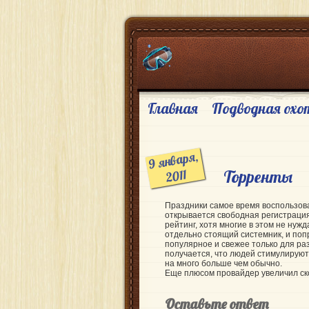
Главная
Подводная охо
9 января,
Торренты
2011
Праздники самое время воспользов
открывается свободная регистрация
рейтинг, хотя многие в этом не нуж
отдельно стоящий системник, и поп
популярное и свежее только для раз
получается, что людей стимулируют в 
на много больше чем обычно.
Еще плюсом провайдер увеличил ско
Оставьте ответ